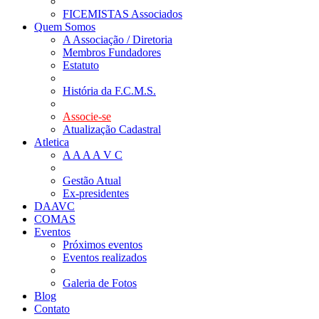
FICEMISTAS Associados
Quem Somos
A Associação / Diretoria
Membros Fundadores
Estatuto
História da F.C.M.S.
Associe-se
Atualização Cadastral
Atletica
A A A A V C
Gestão Atual
Ex-presidentes
DAAVC
COMAS
Eventos
Próximos eventos
Eventos realizados
Galeria de Fotos
Blog
Contato