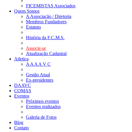
FICEMISTAS Associados
Quem Somos
A Associação / Diretoria
Membros Fundadores
Estatuto
História da F.C.M.S.
Associe-se
Atualização Cadastral
Atletica
A A A A V C
Gestão Atual
Ex-presidentes
DAAVC
COMAS
Eventos
Próximos eventos
Eventos realizados
Galeria de Fotos
Blog
Contato