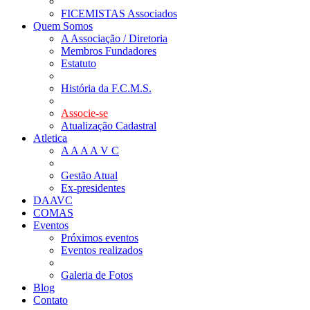
FICEMISTAS Associados
Quem Somos
A Associação / Diretoria
Membros Fundadores
Estatuto
História da F.C.M.S.
Associe-se
Atualização Cadastral
Atletica
A A A A V C
Gestão Atual
Ex-presidentes
DAAVC
COMAS
Eventos
Próximos eventos
Eventos realizados
Galeria de Fotos
Blog
Contato