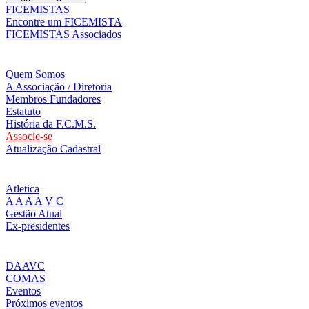
FICEMISTAS
Encontre um FICEMISTA
FICEMISTAS Associados
Quem Somos
A Associação / Diretoria
Membros Fundadores
Estatuto
História da F.C.M.S.
Associe-se
Atualização Cadastral
Atletica
A A A A V C
Gestão Atual
Ex-presidentes
DAAVC
COMAS
Eventos
Próximos eventos