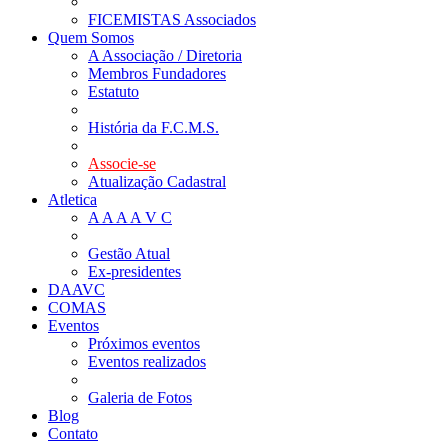
FICEMISTAS Associados
Quem Somos
A Associação / Diretoria
Membros Fundadores
Estatuto
História da F.C.M.S.
Associe-se
Atualização Cadastral
Atletica
A A A A V C
Gestão Atual
Ex-presidentes
DAAVC
COMAS
Eventos
Próximos eventos
Eventos realizados
Galeria de Fotos
Blog
Contato