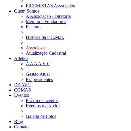
FICEMISTAS Associados
Quem Somos
A Associação / Diretoria
Membros Fundadores
Estatuto
História da F.C.M.S.
Associe-se
Atualização Cadastral
Atletica
A A A A V C
Gestão Atual
Ex-presidentes
DAAVC
COMAS
Eventos
Próximos eventos
Eventos realizados
Galeria de Fotos
Blog
Contato